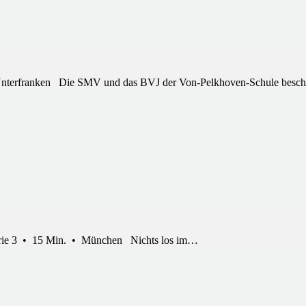
erfranken Die SMV und das BVJ der Von-Pelkhoven-Schule beschä
gorie 3 • 15 Min. • München Nichts los im…