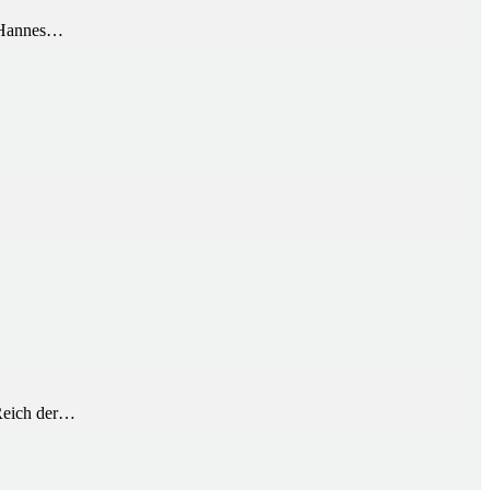
d Hannes…
 Reich der…