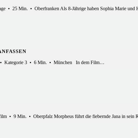
tage • 25 Min. • Oberfranken Als 8-Jährige haben Sophia Marie un
ANFASSEN
 • Kategorie 3 • 6 Min. • München In dem Film…
lm • 9 Min. • Oberpfalz Morpheus führt die fiebernde Jana in sein