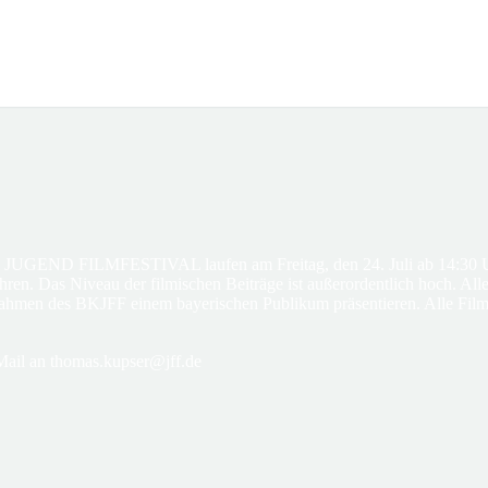
D FILMFESTIVAL laufen am Freitag, den 24. Juli ab 14:30 Uhr un
en. Das Niveau der filmischen Beiträge ist außerordentlich hoch. Alle
Rahmen des BKJFF einem bayerischen Publikum präsentieren. Alle Filme
Mail an thomas.kupser@jff.de