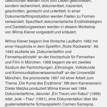
Geschichten werden nicht vom Leben geschrieben,
sondern recherchiert, dokumentiert, inszeniert,
geschnitten, gemischt und untertitelt. In einer
Dokumentarfilmproduktion werden Fakten zu Formen
verwandelt. Spezifisch dokumentarische Erzählstrategien
und Darstellungsweisen werden in diesem Workshop
von Wilma Kiener vorgestellt und erläutert.
Wilma Kiener begann ihre filmische Laufbahn 1982 mit
einer Hauptrolle in dem Spielfilm „Rolle Rückwärts“. Ab
1983 studierte sie „Dokumentarfilm und
Fernsehpublizistik“ an der Hochschule für Fernsehen
und Film in München. 1988 begann sie ein zweites
Studium der Fachrichtungen „Ethnologie, Volkskunde
und Kommunikatiosnwissenschaft“ an der Universität
München. Sie promovierte 1997 mit einer Arbeit zum
Thema „Die Kunst des Erzählens“. Mit dem Kameramann
Dieter Matzka produziert Wilma Kiener seit 1984
Dokumentarfilme, darunter „Ein Traum von Kabul“ (1996)
oder „Ixok – Frau“ (1991), eine Dokumentation über die
guatemaltekische Schauspielerin Carmen Samayoa.