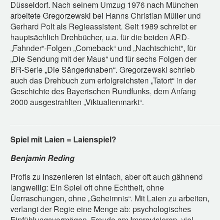
Düsseldorf. Nach seinem Umzug 1976 nach München
arbeitete Gregorzewski bei Hanns Christian Müller und
Gerhard Polt als Regieassistent. Seit 1989 schreibt er
hauptsächlich Drehbücher, u.a. für die beiden ARD-
„Fahnder“-Folgen „Comeback“ und „Nachtschicht“, für
„Die Sendung mit der Maus“ und für sechs Folgen der
BR-Serie „Die Sängerknaben“. Gregorzewski schrieb
auch das Drehbuch zum erfolgreichsten „Tatort“ in der
Geschichte des Bayerischen Rundfunks, dem Anfang
2000 ausgestrahlten „Viktualienmarkt“.
_______________________________________________
Spiel mit Laien = Laienspiel?
Benjamin Reding
Profis zu inszenieren ist einfach, aber oft auch gähnend
langweilig: Ein Spiel oft ohne Echtheit, ohne
Üerraschungen, ohne „Geheimnis“. Mit Laien zu arbeiten,
verlangt der Regie eine Menge ab: psychologisches
Einfühlungsvermögen, Freude am Improvisieren, viel