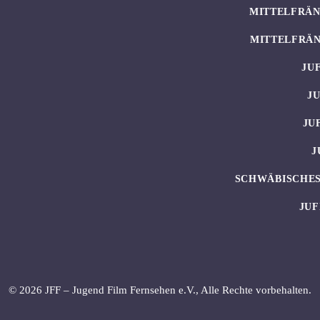
MITTELFRÄN
MITTELFRÄN
JU
J
JU
J
SCHWÄBISCHES
JUF
© 2026 JFF – Jugend Film Fernsehen e.V., Alle Rechte vorbehalten.