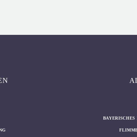
EN
A
BAYERISCHES 
NG
FLIMM