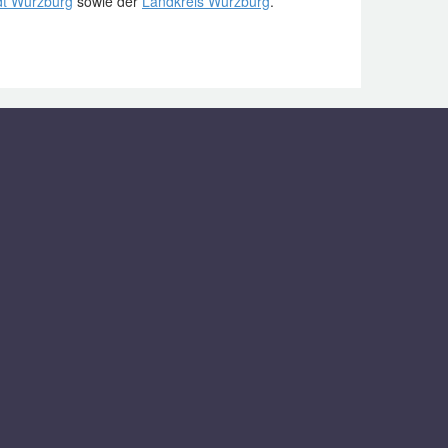
dt Würzburg
sowie der
Landkreis Würzburg
.