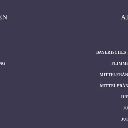
EN
A
BAYERISCHES 
NG
FLIMM
MITTELFRÄN
MITTELFRÄN
JU
J
JU