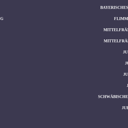
BAYERISCHES
NG
FLIMM
MITTELFRÄ
MITTELFRÄ
JU
J
J
SCHWÄBISCHES
JU