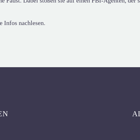
ne Faust. Dabei stoßen sie auf einen FBI-Agenten, der s
e Infos nachlesen.
EN
A