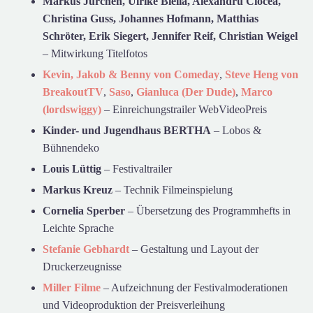
Markus Jurchen, Ulrike Biella, Alexandru Ciocea,
Christina Guss, Johannes Hofmann, Matthias
Schröter, Erik Siegert, Jennifer Reif, Christian Weigel
– Mitwirkung Titelfotos
Kevin, Jakob & Benny von Comeday
,
Steve Heng von
BreakoutTV
,
Saso
,
Gianluca (Der Dude)
,
Marco
(lordswiggy)
– Einreichungstrailer WebVideoPreis
Kinder- und Jugendhaus BERTHA
– Lobos &
Bühnendeko
Louis Lüttig
– Festivaltrailer
Markus Kreuz
– Technik Filmeinspielung
Cornelia Sperber
– Übersetzung des Programmhefts in
Leichte Sprache
Stefanie Gebhardt
– Gestaltung und Layout der
Druckerzeugnisse
Miller Filme
– Aufzeichnung der Festivalmoderationen
und Videoproduktion der Preisverleihung