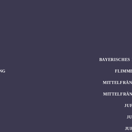
BAYERISCHES 
NG
FLIMM
MITTELFRÄN
MITTELFRÄN
JU
J
JU