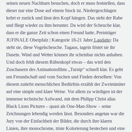
seinen neuen Nachbarn besuchen, doch er muss feststellen, dass
dieser nur eine Dose auf einem Stock ist. Niedergeschlagen
kehrt er zurück und lässt den Kopf hängen. Das sieht der Rabe
und fliegt wieder zu ihm herunter. Da wird der Scheuche klar,
dass er die ganze Zeit schon einen Freund hatte..Preisträger
JUFINALE Oberpfalz | Kategorie 18-21 Jahre
Laudatio
: Da
steht sie, diese Vogelscheuche. Tagaus, tagein fristet sie ihr
Dasein. Wind und Wetter können ihr scheinbar nichts anhaben.
Und doch fehlt diesem Rübenkopf etwas – das wird den
Zuschauern des Animationsfilms „Turnip“ schnell klar. Es geht
um Freundschaft und vom Suchen und Finden derselben: Von
diesem zutiefst menschlichen Bedürfnis erzählt der Zweiminüter
auf eine simple und klare Weise. Vor allem zu würdigen ist der
immense technische Aufwand, mit dem Philipp Christ alias
Black Lions Pictures – quasi als One-Man-Show – seine
Zeichnungen lebendig werden lässt. Besonders angetan war die
Jury von der Einfachheit der Bilder, die durch ihre klaren
Linien, ihre monochrome, triste Kolorierung bestechen und eine