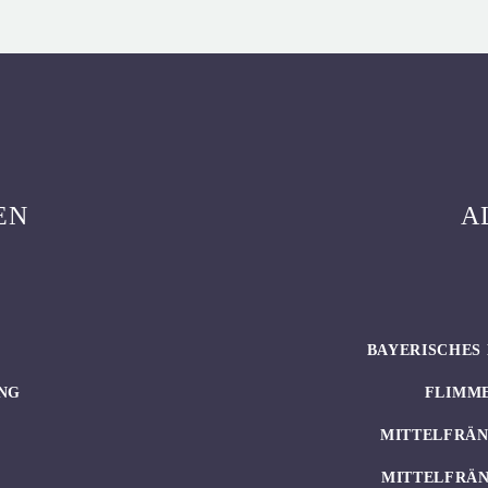
EN
A
BAYERISCHES 
NG
FLIMM
MITTELFRÄN
MITTELFRÄN