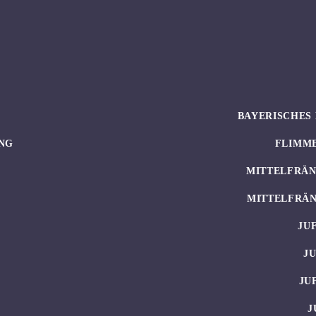
BAYERISCHES 
NG
FLIMM
MITTELFRÄN
MITTELFRÄN
JU
J
JU
J