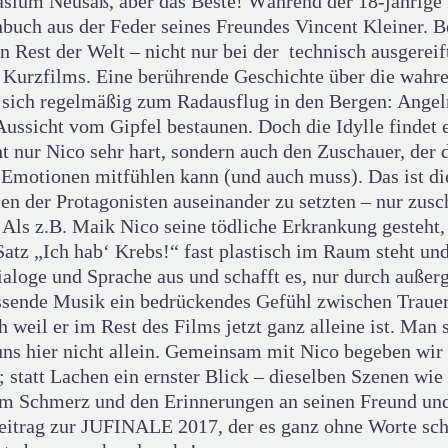
ium Neusäß, aber das Beste! Während der 18-jährige R
buch aus der Feder seines Freundes Vincent Kleiner. Be
Rest der Welt – nicht nur bei der technisch ausgereif
n Kurzfilms. Eine berührende Geschichte über die wahr
en sich regelmäßig zum Radausflug in den Bergen: Ang
ussicht vom Gipfel bestaunen. Doch die Idylle findet 
cht nur Nico sehr hart, sondern auch den Zuschauer, der 
Emotionen mitfühlen kann (und auch muss). Das ist die
n der Protagonisten auseinander zu setzten – nur zusc
. Als z.B. Maik Nico seine tödliche Erkrankung gesteht
Satz „Ich hab‘ Krebs!“ fast plastisch im Raum steht un
loge und Sprache aus und schafft es, nur durch außer
ssende Musik ein bedrückendes Gefühl zwischen Trauer
 weil er im Rest des Films jetzt ganz alleine ist. Man 
uns hier nicht allein. Gemeinsam mit Nico begeben wir 
statt Lachen ein ernster Blick – dieselben Szenen wie 
em Schmerz und den Erinnerungen an seinen Freund und 
eitrag zur JUFINALE 2017, der es ganz ohne Worte scha