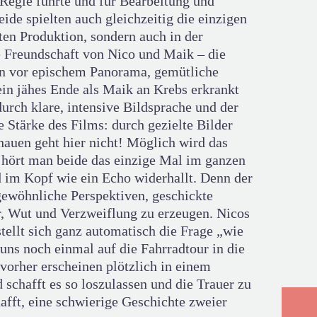
egie führte und für Bearbeitung und
ide spielten auch gleichzeitig die einzigen
ten Produktion, sondern auch in der
e Freundschaft von Nico und Maik – die
eln vor epischem Panorama, gemütliche
ein jähes Ende als Maik an Krebs erkrankt
durch klare, intensive Bildsprache und der
 Stärke des Films: durch gezielte Bilder
hauen geht hier nicht! Möglich wird das
, hört man beide das einzige Mal im ganzen
d im Kopf wie ein Echo widerhallt. Denn der
gewöhnliche Perspektiven, geschickte
, Wut und Verzweiflung zu erzeugen. Nicos
stellt sich ganz automatisch die Frage „wie
uns noch einmal auf die Fahrradtour in die
vorher erscheinen plötzlich in einem
schafft es so loszulassen und die Trauer zu
fft, eine schwierige Geschichte zweier