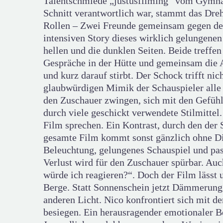
Talentschmiede „justusfilming“ vom Gymnas
Schnitt verantwortlich war, stammt das Dreh
Rollen – Zwei Freunde gemeinsam gegen den 
intensiven Story dieses wirklich gelungene
hellen und die dunklen Seiten. Beide treff
Gespräche in der Hütte und gemeinsam die A
und kurz darauf stirbt. Der Schock trifft ni
glaubwürdigen Mimik der Schauspieler alle 
den Zuschauer zwingen, sich mit den Gefühle
durch viele geschickt verwendete Stilmittel
Film sprechen. Ein Kontrast, durch den der 
gesamte Film kommt sonst gänzlich ohne Dia
Beleuchtung, gelungenes Schauspiel und pa
Verlust wird für den Zuschauer spürbar. Auch
würde ich reagieren?“. Doch der Film lässt 
Berge. Statt Sonnenschein jetzt Dämmerung; 
anderen Licht. Nico konfrontiert sich mit d
besiegen. Ein herausragender emotionaler B