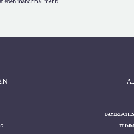
ist eben manchmal mehr!
EN
A
BAYERISCHES
NG
FLIMM