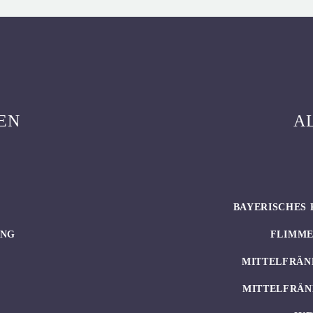
EN
A
BAYERISCHES 
UNG
FLIMM
MITTELFRÄN
MITTELFRÄN