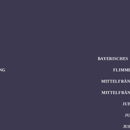
BAYERISCHES 
NG
FLIMM
MITTELFRÄN
MITTELFRÄN
JU
J
JU