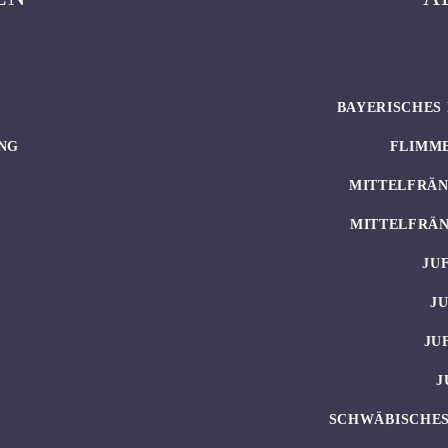
BAYERISCHES 
NG
FLIMM
MITTELFRÄN
MITTELFRÄN
JU
J
JU
J
SCHWÄBISCHES