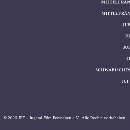
MITTELFRÄN
MITTELFRÄN
JU
J
JU
J
SCHWÄBISCHES
JUF
© 2026 JFF – Jugend Film Fernsehen e.V., Alle Rechte vorbehalten.