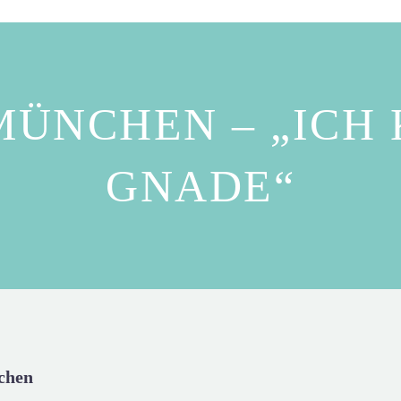
MÜNCHEN – „ICH 
GNADE“
chen