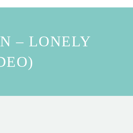
N – LONELY
DEO)