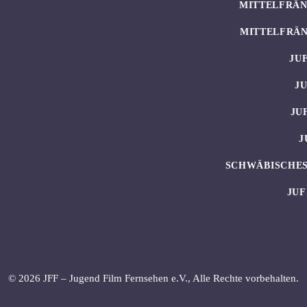
MITTELFRÄN
MITTELFRÄN
JU
J
JU
J
SCHWÄBISCHES
JUF
© 2026 JFF – Jugend Film Fernsehen e.V., Alle Rechte vorbehalten.