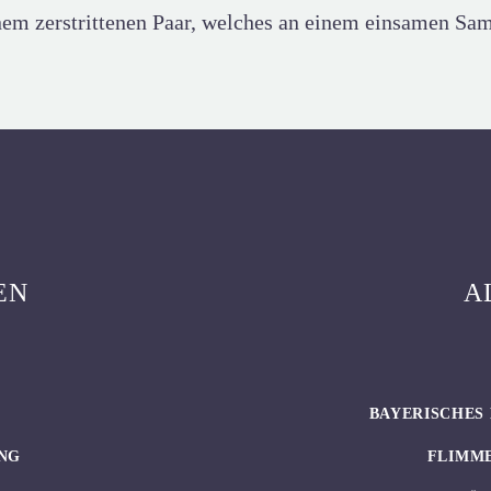
em zerstrittenen Paar, welches an einem einsamen Sams
EN
A
BAYERISCHES 
NG
FLIMM