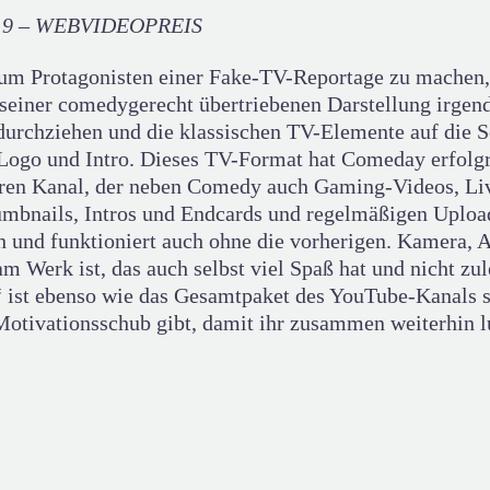
 2019 – WEBVIDEOPREIS
um Protagonisten einer Fake-TV-Reportage zu machen, i
 seiner comedygerecht übertriebenen Darstellung irgen
durchziehen und die klassischen TV-Elemente auf die Sc
m Logo und Intro. Dieses TV-Format hat Comeday erfol
ihren Kanal, der neben Comedy auch Gaming-Videos, Li
Thumbnails, Intros und Endcards und regelmäßigen Uplo
ch und funktioniert auch ohne die vorherigen. Kamera, 
m Werk ist, das auch selbst viel Spaß hat und nicht z
r“ ist ebenso wie das Gesamtpaket des YouTube-Kanals 
 Motivationsschub gibt, damit ihr zusammen weiterhin l