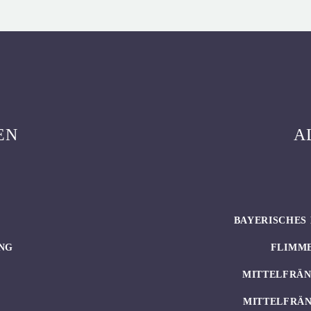
EN
A
BAYERISCHES 
NG
FLIMM
MITTELFRÄN
MITTELFRÄN