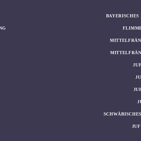
BAYERISCHES 
NG
FLIMM
MITTELFRÄN
MITTELFRÄN
JU
J
JU
J
SCHWÄBISCHES
JUF