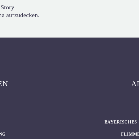
Story.
rma aufzudecken.
EN
A
BAYERISCHES 
NG
FLIMM