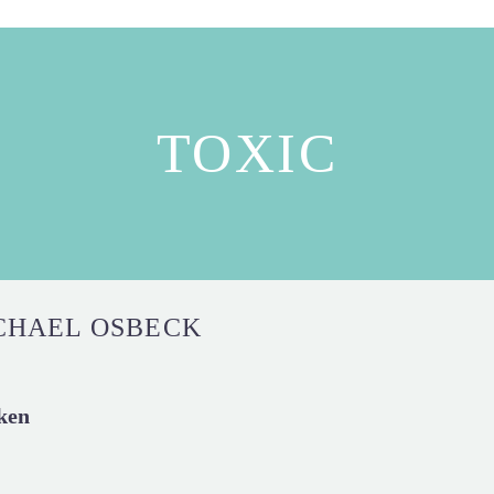
TOXIC
CHAEL OSBECK
ken