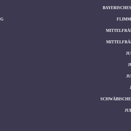
BAYERISCHES
NG
FLIMM
MITTELFRÄ
MITTELFRÄ
JU
J
J
SCHWÄBISCHES
JU