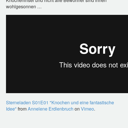
Knocheninsel und nicht alle Bewohner sind ihnen
wohlgesonnen …
Sterneladen S01E01 "Knochen und eine fantastische
Idee"
from
Annelene Erdlenbruch
on
Vimeo
.