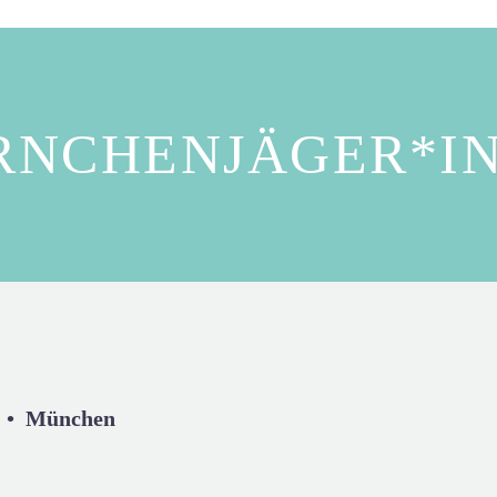
RNCHENJÄGER*I
. • München