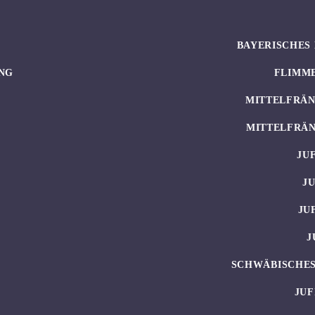
BAYERISCHES 
NG
FLIMM
MITTELFRÄN
MITTELFRÄN
JU
J
JU
J
SCHWÄBISCHES
JUF