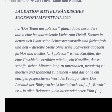
für ihn die Grenze zwischen Traum und Realität.
LAUDATION MITTELFRÄNKISCHES
JUGENDFILMFESTIVAL 2020
[
…]
Das
Team um „
Revoir
“ glänzt dabei besonders
durch eine beeindruckende Liebe zum Detail. Szenen in
denen sich Liam seine Schwester vorstellt sind farbenfroh
und hell – dieselbe Szene ohne seine Schwester dagegen
farblos und trostlos.
[…]
„
Revoir
“ ist ein Kurzfilm, der
eine Geschichte erzählen möchte, ein Kurzfilm, der es
schafft, sieben Minuten lang zu unterhalten, neugierig zu
machen und spannend zu bleiben – und das ohne ein
einziges gesprochenes Wort des Protagonisten. Das
Ausmaß der Bildsprache ist
beeindruckend
[
…]
„
Revoir
“
ist – in allen Belangen – ein ausgezeichneter Film
[…]