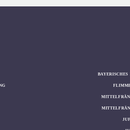
BAYERISCHES 
NG
FLIMM
MITTELFRÄN
MITTELFRÄN
JU