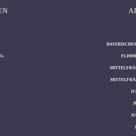
EN
A
BAYERISCHES
NG
FLIMM
MITTELFRÄ
MITTELFRÄ
JU
J
J