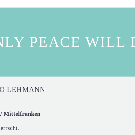
NLY PEACE WILL 
LO LEHMANN
/ Mittelfranken
errscht.