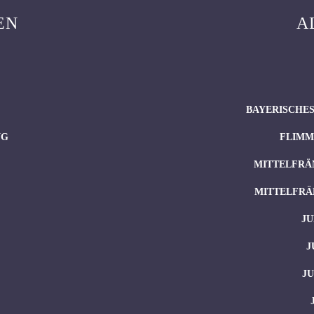
EN
A
BAYERISCHES
NG
FLIMM
MITTELFRÄ
MITTELFRÄ
JU
J
J