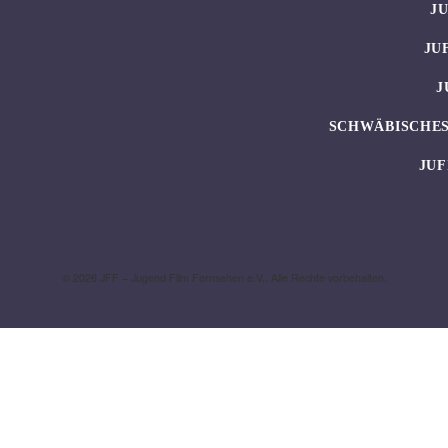
J
JU
J
SCHWÄBISCHES
JUF
© 2026 JFF – Jugend Film Fernsehen e.V., Alle Rechte vorbehalten.