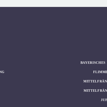
BAYERISCHES 
NG
FLIMM
MITTELFRÄN
MITTELFRÄN
JU