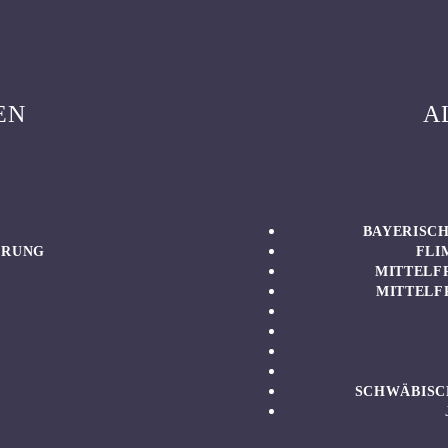
EN
A
BAYERISCH
ÄRUNG
FLI
MITTELF
MITTELF
SCHWÄBISC