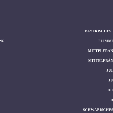
BAYERISCHES 
NG
FLIMM
MITTELFRÄN
MITTELFRÄN
JU
J
JU
J
SCHWÄBISCHES