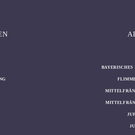
EN
A
BAYERISCHES 
NG
FLIMM
MITTELFRÄN
MITTELFRÄN
JU
J