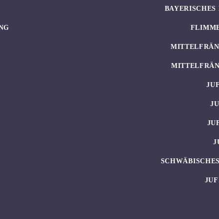
BAYERISCHES 
NG
FLIMM
MITTELFRÄN
MITTELFRÄN
JU
J
JU
J
SCHWÄBISCHES
JUF