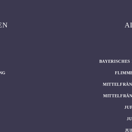
EN
A
BAYERISCHES 
NG
FLIMM
MITTELFRÄN
MITTELFRÄN
JU
J
JU