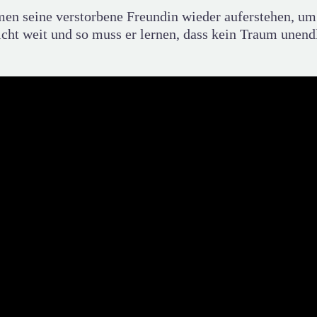
umen seine verstorbene Freundin wieder auferstehen, u
 weit und so muss er lernen, dass kein Traum unendli