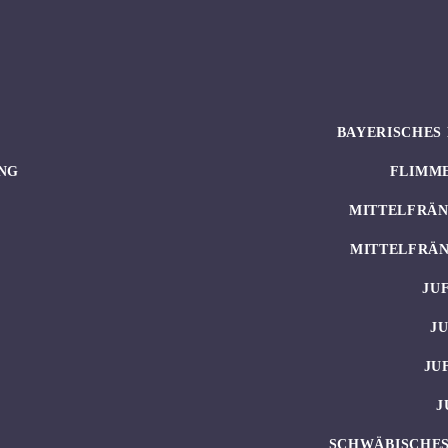
BAYERISCHES 
NG
FLIMM
MITTELFRÄN
MITTELFRÄN
JU
J
JU
J
SCHWÄBISCHES