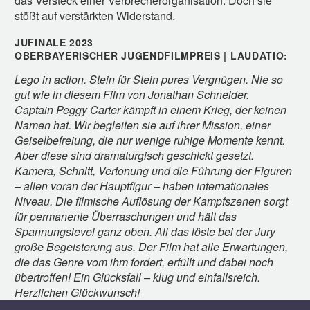
das Versteck einer Verbrecherorganisation. Doch sie
stößt auf verstärkten Widerstand.
JUFINALE 2023
OBERBAYERISCHER JUGENDFILMPREIS | LAUDATIO:
Lego in action. Stein für Stein pures Vergnügen. Nie so
gut wie in diesem Film von Jonathan Schneider.
Captain Peggy Carter kämpft in einem Krieg, der keinen
Namen hat. Wir begleiten sie auf ihrer Mission, einer
Geiselbefreiung, die nur wenige ruhige Momente kennt.
Aber diese sind dramaturgisch geschickt gesetzt.
Kamera, Schnitt, Vertonung und die Führung der Figuren
– allen voran der Hauptfigur – haben internationales
Niveau. Die filmische Auflösung der Kampfszenen sorgt
für permanente Überraschungen und hält das
Spannungslevel ganz oben. All das löste bei der Jury
große Begeisterung aus. Der Film hat alle Erwartungen,
die das Genre vom ihm fordert, erfüllt und dabei noch
übertroffen! Ein Glücksfall – klug und einfallsreich.
Herzlichen Glückwunsch!