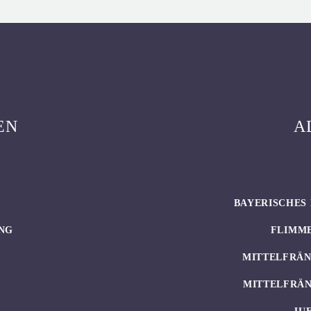
EN
A
BAYERISCHES 
NG
FLIMM
MITTELFRÄN
MITTELFRÄN